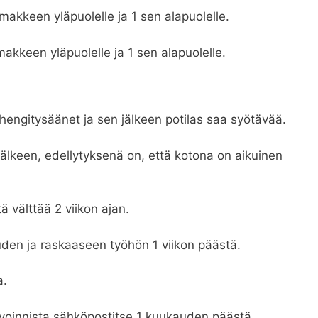
makkeen yläpuolelle ja 1 sen alapuolelle.
makkeen yläpuolelle ja 1 sen alapuolelle.
hengitysäänet ja sen jälkeen potilas saa syötävää.
älkeen, edellytyksenä on, että kotona on aikuinen
 välttää 2 viikon ajan.
den ja raskaaseen työhön 1 viikon päästä.
a.
voinnista sähköpostitse 1 kuukauden päästä.