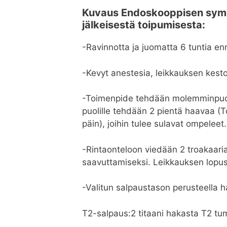
Kuvaus Endoskooppisen sympa
jälkeisestä toipumisesta:
-Ravinnotta ja juomatta 6 tuntia en
-Kevyt anestesia, leikkauksen kest
-Toimenpide tehdään molemminpuoli
puolille tehdään 2 pientä haavaa (T
päin), joihin tulee sulavat ompelee
-Rintaonteloon viedään 2 troakaari
saavuttamiseksi. Leikkauksen lopu
-Valitun salpaustason perusteella h
T2-salpaus:2 titaani hakasta T2 tum