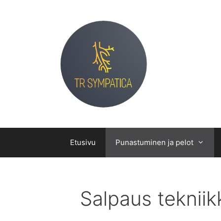
Siirry
sisältöön
Etusivu
Punastuminen ja pelot
Salpaus tekniik