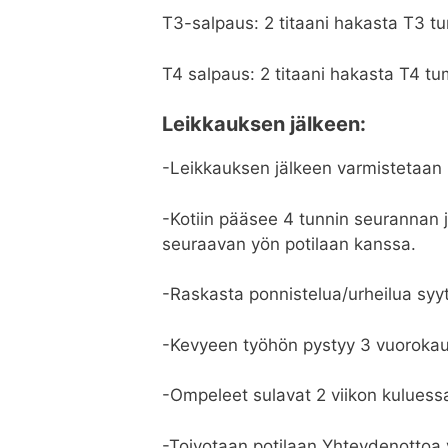
T3-salpaus: 2 titaani hakasta T3 tu
T4 salpaus: 2 titaani hakasta T4 tu
Leikkauksen jälkeen:
-Leikkauksen jälkeen varmistetaan 
-Kotiin pääsee 4 tunnin seurannan j
seuraavan yön potilaan kanssa.
-Raskasta ponnistelua/urheilua syytä
-Kevyeen työhön pystyy 3 vuorokau
-Ompeleet sulavat 2 viikon kuluess
-Toivotaan potilaan Yhteydenottoa 