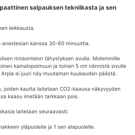
attinen salpauksen tekniikasta ja sen
nen leikkausta.
o anestesian kanssa 30-60 minuuttia.
sen rintaontelon tähystyksen avulla. Molemmille
oinen kainalopoimuun ja toinen 5 cm nännistä sivulle
t. Arpia ei juuri näy muutaman kuukauden päästä.
a, joiden kautta laitetaan CO2-kaausa näkyvyyden
ssa kaasu imetään tarkkaan pois.
akasia laitetaan seuraavasti:
akkeen yläpuolelle ja 1 sen alapuolelle.